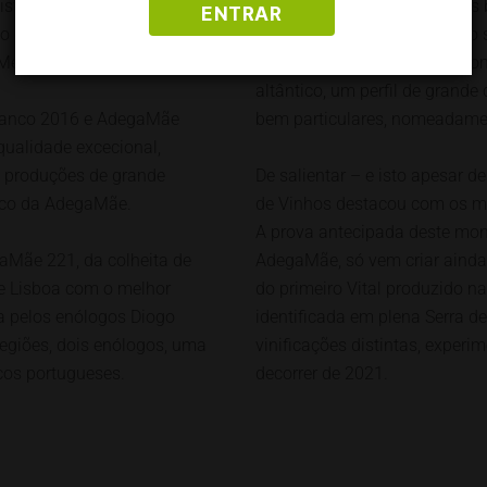
sta de Vinhos neste início
Ainda no domínio dos vinhos 
ENTRAR
o eleger cinco vinhos
Riesling Late Release 2015, o
Melhor de Portugal”.
entrada do Verão de 2020, com
altântico, um perfil de grand
Branco 2016 e AdegaMãe
bem particulares, nomeadament
qualidade excecional,
 produções de grande
De salientar – e isto apesar d
tico da AdegaMãe.
de Vinhos destacou com os m
A prova antecipada deste mo
aMãe 221, da colheita de
AdegaMãe, só vem criar ainda
de Lisboa com o melhor
do primeiro Vital produzido n
a pelos enólogos Diogo
identificada em plena Serra de
egiões, dois enólogos, uma
vinificações distintas, exper
cos portugueses.
decorrer de 2021.