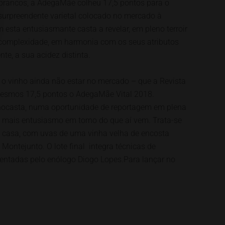
brancos, a AdegaMãe colheu 17,5 pontos para o
 surpreendente varietal colocado no mercado à
 esta entusiasmante casta a revelar, em pleno terroir
e complexidade, em harmonia com os seus atributos
e, a sua acidez distinta.
e o vinho ainda não estar no mercado – que a Revista
esmos 17,5 pontos o AdegaMãe Vital 2018.
nocasta, numa oportunidade de reportagem em plena
 mais entusiasmo em torno do que aí vem. Trata-se
a casa, com uvas de uma vinha velha de encosta
 Montejunto. O lote final integra técnicas de
imentadas pelo enólogo Diogo Lopes.Para lançar no