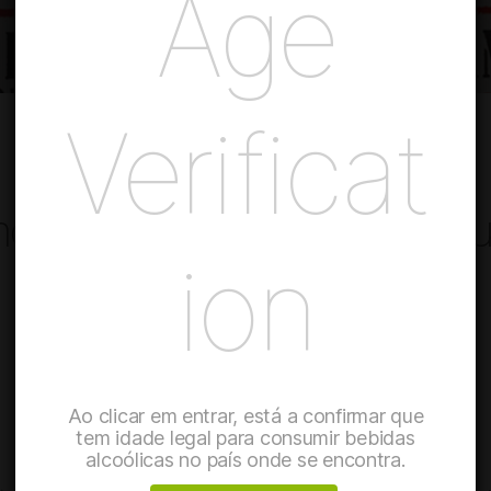
Age
Verificat
nhos. AdegaMãe em destaqu
ion
Ao clicar em entrar, está a confirmar que
tem idade legal para consumir bebidas
alcoólicas no país onde se encontra.