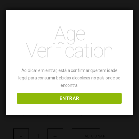
NOTA DE PROVA
Vinho de cor vermelha de média profundidade;
Age
aroma limpo, de intensidade média mostrando
ainda um juventude e os seus aromas primários
Verification
ligados a frutos vermelhos de árvore, um toque
de especiarias e leve presença de madeira
contribuindo para a sua riqueza aromática; Boa
frescura no paladar, taninos macios, não
Ao clicar em entrar, está a confirmar que tem idade
legal para consumir bebidas alcoólicas no país onde se
intrusivos, bem envolvidos pela fruta maduram
encontra.
final equilibrado com bom volume de boca.
ENTRAR
GASTRONOMIA
Queijos e ensopado de borrego e cabrito.
Quantidade
-
de
+
ADICIONAR