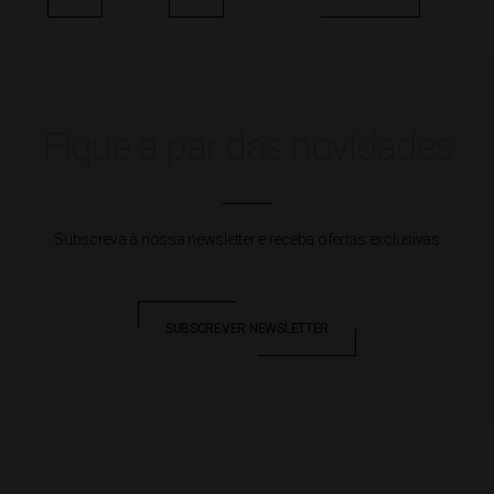
AdegaMãe
Castelão
Fique a par das novidades
Subscreva à nossa newsletter e receba ofertas exclusivas
SUBSCREVER NEWSLETTER