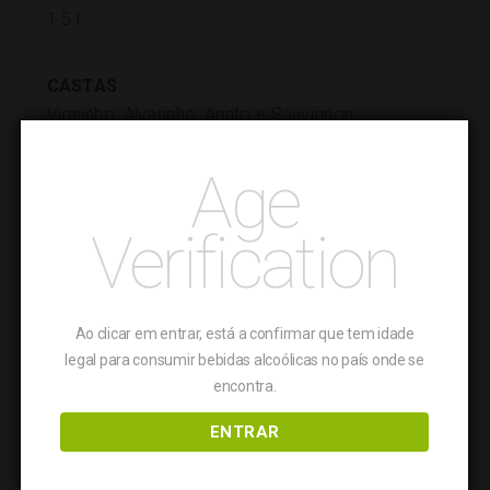
1.5 l
CASTAS
Viosinho, Alvarinho, Arinto e Sauvignon
Age
NOTAS DE PROVA
Com uma boa intensidade aromática este vinho
Verification
mostra juventude e boa concentração de notas
citrinas, espargos e ligeiro tropical; corpo médio
com acidez refrescante e leve cremosidade,
suave e final com presença de boa fruta e toque
Ao clicar em entrar, está a confirmar que tem idade
salino.
legal para consumir bebidas alcoólicas no país onde se
encontra.
GASTRONOMIA
ENTRAR
Ideal a acompanhar qualquer tipo de peixe e
marisco. Perfeita combinação com sushi e