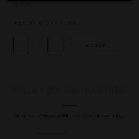
saladas.
ALERGÉNIOS: Contém sulfitos
Quantidade
-
de
+
ADICIONAR
Dory
Colheita
Branco
1.5L
Fique a par das novidades
Subscreva à nossa newsletter e receba ofertas exclusivas