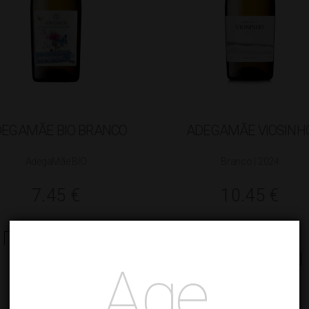
EGAMÃE BIO BRANCO
ADEGAMÃE VIOSINH
AdegaMãe BIO
Branco | 2024
7.45
€
10.45
€
ADICIONAR
ADICIONAR
Age