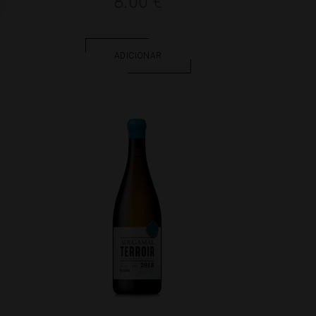
8.00
€
ADICIONAR