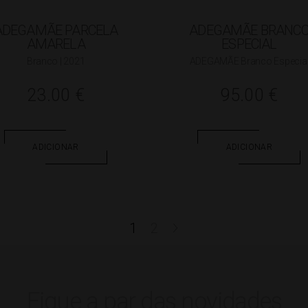
ADEGAMÃE PARCELA
ADEGAMÃE BRANC
AMARELA
ESPECIAL
Branco | 2021
ADEGAMÃE Branco Especia
23.00
€
95.00
€
ADICIONAR
ADICIONAR
1
2
>
Fique a par das novidades