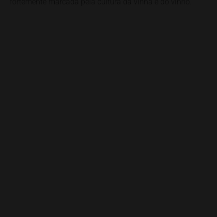
fortemente marcada pela cultura da vinha e do vinho.