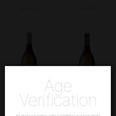
Rosé | 2025
Tinto | 2025
Age
Verification
DORY BRANCO
ADEGAMÃE RESERVA
BRANCO