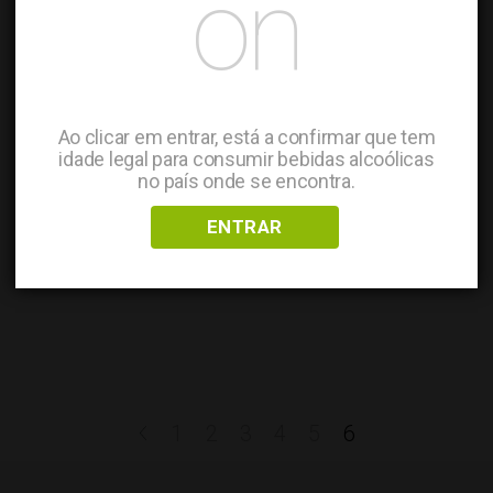
on
Ao clicar em entrar, está a confirmar que tem
idade legal para consumir bebidas alcoólicas
no país onde se encontra.
ENTRAR
<
1
2
3
4
5
6