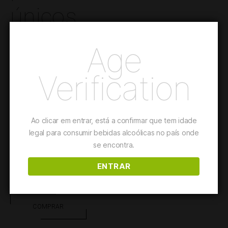
únicos
Age
Um tinto distinto, pleno de elegância e complexidade. Nasce
apenas em anos de colheita excecional e é submetido ao
Verification
mais nobre estágio de carvalho e de garrafa. É a expressão
máxima do nosso
terroir
de influência atlântico. Um dos
grandes tintos da Região de Vinhos de Lisboa.
Ao clicar em entrar, está a confirmar que tem idade
Este vinho é adequado para
Pratos de Carne
legal para consumir bebidas alcoólicas no país onde
se encontra.
ENTRAR
Detalhes
COMPRAR