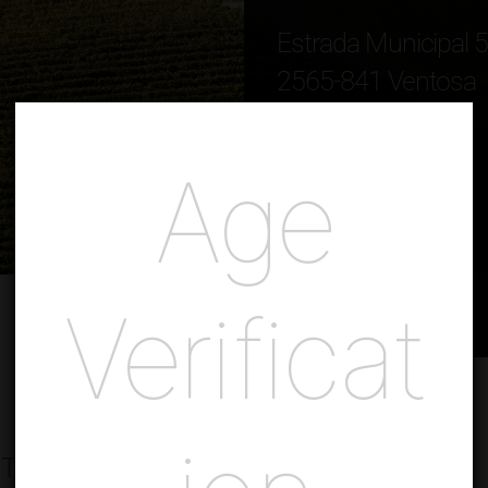
Estrada Municipal 
2565-841 Ventosa
Torres Vedras
Portugal
Age
ver localização no mapa
E.
geral@adegamae.pt
T.
(+351) 261 950 100
Verificat
F.
(+351) 261 958 626
 Tastings
Events