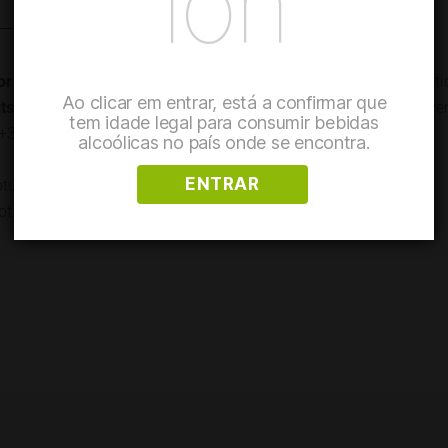
ion
or booking for
For more informati
Ao clicar em entrar, está a confirmar que
sits (recommended)
please consult
Eve
tem idade legal para consumir bebidas
(+351) 261 950 105
alcoólicas no país onde se encontra.
ENTRAR
oturismo@adegam
pt