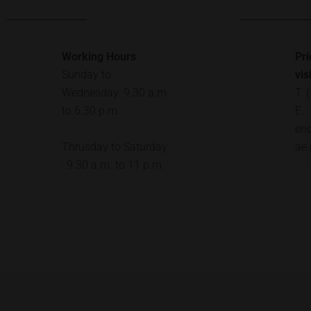
Working Hours
Pri
Sunday to
vi
Wednesday: 9.30 a.m.
T. 
to 6.30 p.m.
E.
en
Thrusday to Saturday
ae.
: 9.30 a.m. to 11 p.m.