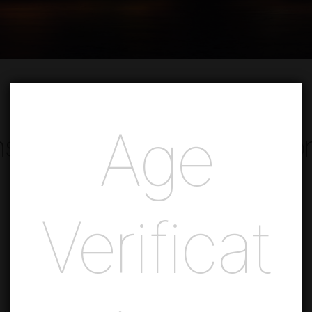
Age
spiração atlântica no maior
Verificat