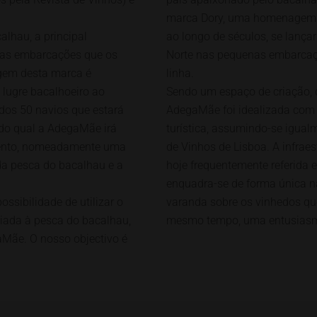
marca Dory, uma homenagem a
alhau, a principal
ao longo de séculos, se lanç
enas embarcações que os
Norte nas pequenas embarcaçõe
agem desta marca é
linha.
lugre bacalhoeiro ao
Sendo um espaço de criação, d
dos 50 navios que estará
AdegaMãe foi idealizada com 
 do qual a AdegaMãe irá
turística, assumindo-se igua
evento, nomeadamente uma
de Vinhos de Lisboa. A infrae
 da pesca do bacalhau e a
hoje frequentemente referida 
enquadra-se de forma única 
ssibilidade de utilizar o
varanda sobre os vinhedos qu
ciada à pesca do bacalhau,
mesmo tempo, uma entusiasma
aMãe. O nosso objectivo é