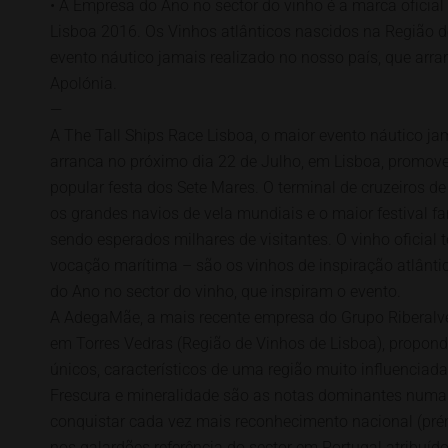
• A Empresa do Ano no sector do vinho é a marca oficial
Lisboa 2016. Os Vinhos atlânticos nascidos na Região d
evento náutico jamais realizado no nosso país, que arr
Apolónia.
—
A The Tall Ships Race Lisboa, o maior evento náutico ja
arranca no próximo dia 22 de Julho, em Lisboa, promov
popular festa dos Sete Mares. O terminal de cruzeiros de
os grandes navios de vela mundiais e o maior festival fa
sendo esperados milhares de visitantes. O vinho oficia
vocação marítima – são os vinhos de inspiração atlân
do Ano no sector do vinho, que inspiram o evento.
A AdegaMãe, a mais recente empresa do Grupo Riberalv
em Torres Vedras (Região de Vinhos de Lisboa), propon
únicos, característicos de uma região muito influenciada
Frescura e mineralidade são as notas dominantes numa
conquistar cada vez mais reconhecimento nacional (pr
nos galardões referência do sector em Portugal atribuído