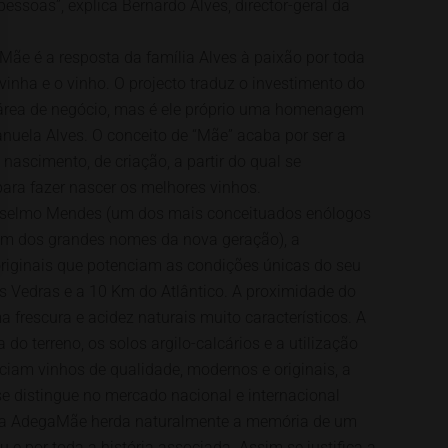
pessoas”, explica Bernardo Alves, director-geral da
ãe é a resposta da família Alves à paixão por toda
vinha e o vinho. O projecto traduz o investimento do
área de negócio, mas é ele próprio uma homenagem
anuela Alves. O conceito de “Mãe” acaba por ser a
nascimento, de criação, a partir do qual se
ara fazer nascer os melhores vinhos.
nselmo Mendes (um dos mais conceituados enólogos
um dos grandes nomes da nova geração), a
iginais que potenciam as condições únicas do seu
es Vedras e a 10 Km do Atlântico. A proximidade do
 frescura e acidez naturais muito característicos. A
a do terreno, os solos argilo-calcários e a utilização
ciam vinhos de qualidade, modernos e originais, a
e distingue no mercado nacional e internacional
, a AdegaMãe herda naturalmente a memória de um
e por toda a história associada. Assim se justifica a