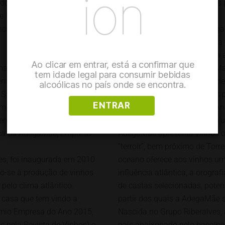
ion
 do The Tall Ships Race
partilhar esta história com as 
e Lisboa inspiram o maior
AdegaMãe.
anca a 22 de Julho em Santa
Inaugurada em 2011, a AdegaM
actividade relacionada com a 
Grupo Riberalves numa nova 
Ao clicar em entrar, está a confirmar que
mais realizado em Portugal,
da família à sua matriarca, M
tem idade legal para consumir bebidas
endo a mais genuína e
inspiração para um espaço de 
alcoólicas no país onde se encontra.
 Santa Apolónia vai receber
potenciam as melhores uvas p
ENTRAR
mily-friendly da Europa,
Com a enologia a cargo de A
l tem, também, uma grande
portugueses) e Diogo Lopes (
tica da AdegaMãe, Empresa
AdegaMãe apresenta vinhos or
“terroir”, bem próximo de Torr
es, foi inaugurada em 2010
oceano oferece aos vinhos uma
do-se à produção de vinhos
influência atlântica, a orografi
 pelo clima atlântico.
de castas selecionadas, poten
 casa que tem vindo a
partir dos quais a AdegaMãe s
émio Empresa do Ano 2015,
Nascida no Grupo Riberalves
s pela Revista de Vinhos) e
país apaixonado pelo bacalhau 