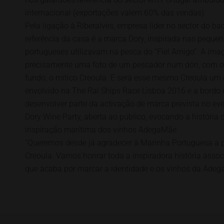
internacional (exportações valem 60% das vendas).
Pela ligação à Riberalves, empresa líder no sector do bac
referência da casa é a marca Dory, inspirada nas pequ
portugueses utilizavam na pesca do “Fiel Amigo”. A im
precisamente uma foto de um pescador num dóri, com o 
fundo, o mítico Creoula. E será esse mesmo Creoula um 
envolvido na The Ral Ships Race Lisboa 2016 e a bordo
desenvolver parte da activação de marca prevista no 
Dory Wine Party, aberta ao público, evocando a história
inspiração marítima dos vinhos AdegaMãe.
“Queremos desde já agradecer à Marinha Portuguesa a po
Creoula. Vamos honrar toda a inspiradora história asso
que acaba por marcar a identidade e os vinhos da Adeg