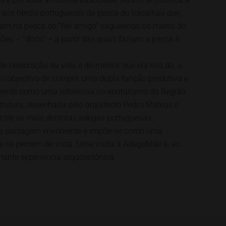
os heróis portugueses da pesca do bacalhau que,
aram na pesca do “fiel amigo” vagueando os mares do
s – “dóris” – a partir das quais faziam a pesca à
e celebração da vida e do melhor que ela nos dá, a
o objectivo de cumprir uma dupla função produtiva e
lmente como uma referência no enoturismo da Região
strutura, desenhada pelo arquitecto Pedro Mateus e
entre as mais distintas adegas portuguesas,
na paisagem envolvente e impõe-se como uma
e se perdem de vista. Uma visita à AdegaMãe é, ao
nte experiência arquitectónica.