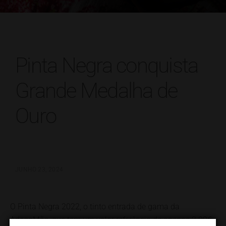
Pinta Negra conquista
Grande Medalha de
Ouro
JUNHO 23, 2024
O
Pinta Negra 2022
, o tinto entrada de gama da
AdegaMãe, que tem um valor referência de apenas 3.99€,