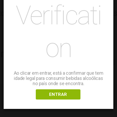
Verificati
EGAMÃE ATLANTIC RED
ADEGAMÃE VINHAS
VELHAS
Wines
Wines
on
23.00
€
23.00
€
ADD TO CART
ADD TO CART
Ao clicar em entrar, está a confirmar que tem
idade legal para consumir bebidas alcoólicas
no país onde se encontra.
ENTRAR
Keep up to date with our news