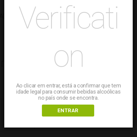
Verificati
ADEGAMÃE BIO RED
Wines
on
7.45
€
ADD TO CART
Ao clicar em entrar, está a confirmar que tem
idade legal para consumir bebidas alcoólicas
no país onde se encontra.
ENTRAR
Keep up to date with our news