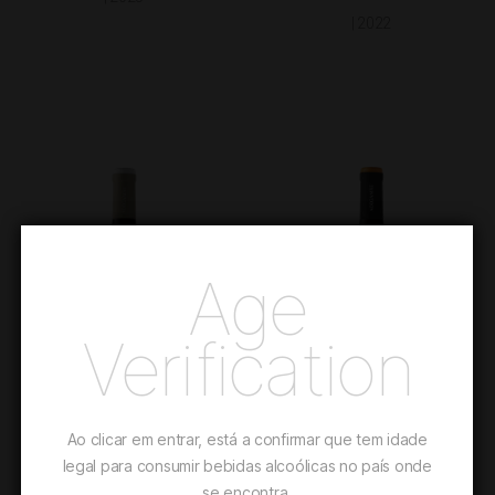
| 2022
Age
Verification
Ao clicar em entrar, está a confirmar que tem idade
legal para consumir bebidas alcoólicas no país onde
DORY WHITE
ADEGAMÃE VINHA
se encontra.